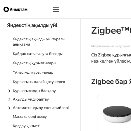
Яндекстің ақылды үйі
Zigbee™
Яндекстің ақылды үйі туралы
анықтама
Мақала машиналық аударма а
Қайдан сатып алуға болады
Сіз Zigbee құрылғ
кез-келген үйлесім
Яндекстің құрылғылары
Үйлесімді құрылғылар
Zigbee бар
Құрылғыны қалай қосу керек
Құрылғыларды басқару
Ақылды үйді баптау
Автоматтандыру сценарийлері
Мәселелерді шешу
Қолдау қызметі