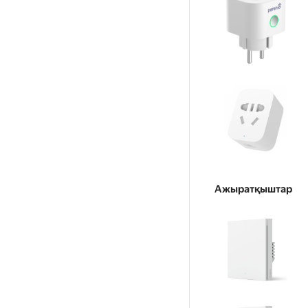
Ажыратқыштар