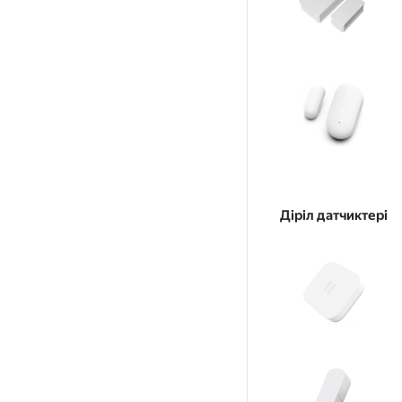
Діріл датчиктері