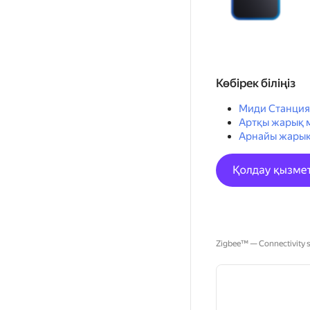
Көбірек біліңіз
Миди Станция
Артқы жарық 
Арнайы жарық
Zigbee™ — Connectivity st