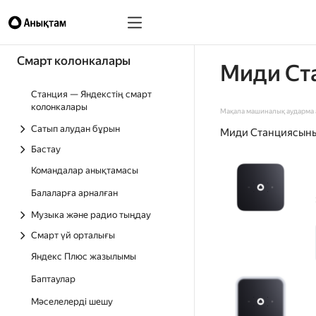
Смарт колонкалары
Миди Ст
Станция — Яндекстің смарт
колонкалары
Мақала машиналық аударма а
Сатып алудан бұрын
Миди Станциясының
Бастау
Командалар анықтамасы
Балаларға арналған
Музыка және радио тыңдау
Смарт үй орталығы
Яндекс Плюс жазылымы
Баптаулар
Мәселелерді шешу