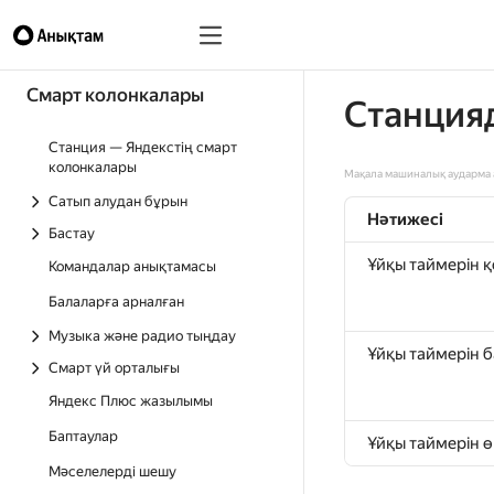
Смарт колонкалары
Станция
Станция — Яндекстің смарт
колонкалары
Мақала машиналық аударма а
Сатып алудан бұрын
Нәтижесі
Бастау
Ұйқы таймерін 
Командалар анықтамасы
Балаларға арналған
Музыка және радио тыңдау
Ұйқы таймерін 
Смарт үй орталығы
Яндекс Плюс жазылымы
Баптаулар
Ұйқы таймерін ө
Мәселелерді шешу