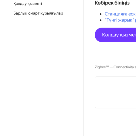
Көбірек біліңіз
Қолдау қызметі
Барлық смарт құрылғылар
Станцияға ес
"Түнгі жарық"
Zigbee™ — Connectivity st